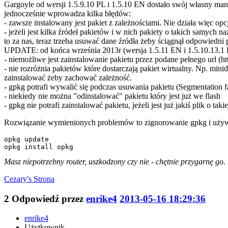
Gargoyle od wersji 1.5.9.10 PL i 1.5.10 EN dostało swój własny man
jednocześnie wprowadza kilka błędów:
- zawsze instalowany jest pakiet z zależnościami. Nie działa więc opc
- jeżeli jest kilka źródeł pakietów i w nich pakiety o takich samych 
to za nas, teraz trzeba usuwać dane źródła żeby ściągnął odpowiedni 
UPDATE: od końca września 2013r (wersja 1.5.11 EN i 1.5.10.13.1 
- niemożliwe jest zainstalowanie pakietu przez podane pełnego url (http
- nie rozróżnia pakietów które dostarczają pakiet wirtualny. Np. minid
zainstalować żeby zachować zależność.
- gpkg potrafi wywalić się podczas usuwania pakietu (Segmentation faul
- niekiedy nie można "odinstalować" pakietu który jest już we flash
- gpkg nie potrafi zainstalować pakietu, jeżeli jest już jakiś plik o ta
Rozwiązanie wymienionych problemów to zignorowanie gpkg i używan
opkg update

opkg install opkg
Masz niepotrzebny router, uszkodzony czy nie - chętnie przygarnę go.
Cezary's
Strona
2
Odpowiedź przez
enrike4
2013-05-16 18:29:36
enrike4
Użytkownik