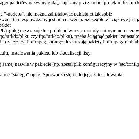
ager pakietów nazwany gpkg, napisany przez autora projektu. Jest on 
ja "-nodeps", nie można zainstalować pakietu ot tak sobie
nazwach to niesprawdzany jest numer wersji. Szczególnie uciążliwe jest
pakiet
PL), gpkg rozwiązuje ten problem tworząc moduły o innym numerze we
://url/do/pliku czy ftp://url/do/pliku), trzeba ściągnąć pakiet i zainst
lna zależy od libffmpeg, którego dostarczają pakiety libffmpeg-mini lub 
t), instalowania pakietu lub aktualizacji listy
kiej samej nazwie w pakiecie (np. został plik konfiguracyjny w /etc/config
ie "starego" opkg. Sprowadza się to do jego zainstalowania: