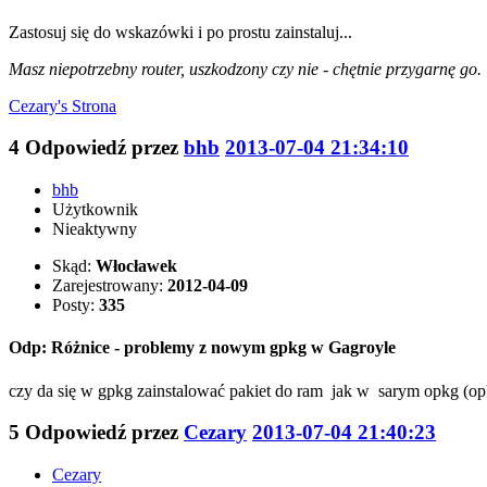
Zastosuj się do wskazówki i po prostu zainstaluj...
Masz niepotrzebny router, uszkodzony czy nie - chętnie przygarnę go.
Cezary's
Strona
4
Odpowiedź przez
bhb
2013-07-04 21:34:10
bhb
Użytkownik
Nieaktywny
Skąd:
Włocławek
Zarejestrowany:
2012-04-09
Posty:
335
Odp: Różnice - problemy z nowym gpkg w Gagroyle
czy da się w gpkg zainstalować pakiet do ram jak w sarym opkg (opkg
5
Odpowiedź przez
Cezary
2013-07-04 21:40:23
Cezary