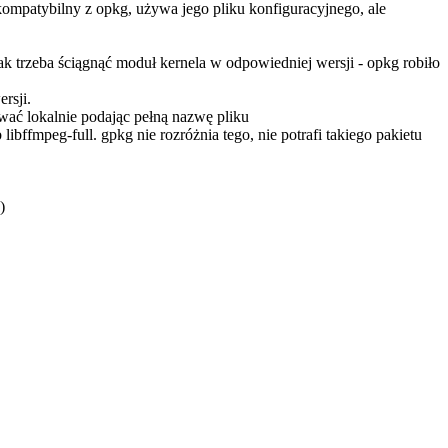
kompatybilny z opkg, używa jego pliku konfiguracyjnego, ale
 jak trzeba ściągnąć moduł kernela w odpowiedniej wersji - opkg robiło
rsji.
alować lokalnie podając pełną nazwę pliku
libffmpeg-full. gpkg nie rozróżnia tego, nie potrafi takiego pakietu
)