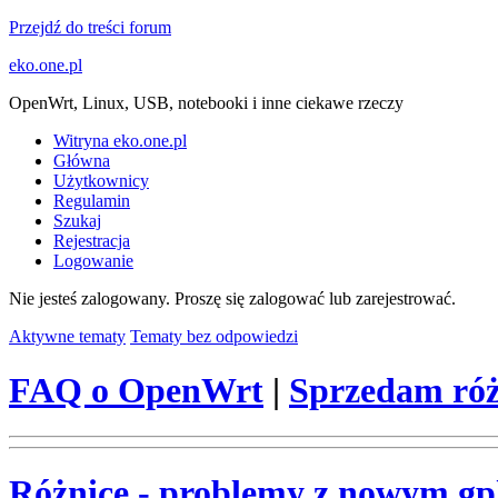
Przejdź do treści forum
eko.one.pl
OpenWrt, Linux, USB, notebooki i inne ciekawe rzeczy
Witryna eko.one.pl
Główna
Użytkownicy
Regulamin
Szukaj
Rejestracja
Logowanie
Nie jesteś zalogowany.
Proszę się zalogować lub zarejestrować.
Aktywne tematy
Tematy bez odpowiedzi
FAQ o OpenWrt
|
Sprzedam róż
Różnice - problemy z nowym gp