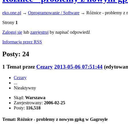
eko.one.pl
→
Oprogramowanie / Software
→
Różnice - problemy z
Strony
1
Zaloguj się
lub
zarejestruj
by napisać odpowiedź
Informacja przez RSS
Posty: 24
1
Temat przez
Cezary
2013-05-06 07:51:44
(edytowan
Cezary
...
Nieaktywny
Skąd:
Warszawa
Zarejestrowany:
2006-02-25
Posty:
116,518
Temat: Różnice - problemy z nowym gpkg w Gagroyle