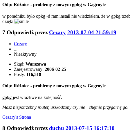
Odp: Różnice - problemy z nowym gpkg w Gagroyle
w poradniku było opkg -d ram install nie wiedziałem, że w gpkg trzeba 
dzięki
7
Odpowiedź przez
Cezary
2013-07-04 21:59:19
Cezary
...
Nieaktywny
Skąd:
Warszawa
Zarejestrowany:
2006-02-25
Posty:
116,518
Odp: Różnice - problemy z nowym gpkg w Gagroyle
gpkg jest wrażliwe na kolejność.
Masz niepotrzebny router, uszkodzony czy nie - chętnie przygarnę go.
Cezary's
Strona
8
Odpowiedź przez
duchu
2013-07-15 16:17:10