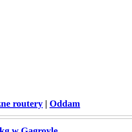
ne routery
|
Oddam
kg w Gagroyle