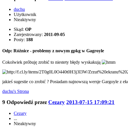
duchu
Użytkownik
Nieaktywny
Skąd:
OP
Zarejestrowany:
2011-09-05
Posty:
188
Odp: Różnice - problemy z nowym gpkg w Gagroyle
Cokolwiek próbuję zrobić to niestety błędy wyskakują
jakieś sugestie co zrobić ? Posiadam najnowszą wersje Gargoyle z ek
duchu's
Strona
9
Odpowiedź przez
Cezary
2013-07-15 17:09:21
Cezary
...
Nieaktywny