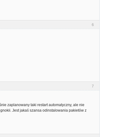
6
7
nie zaplanowany taki restart automatyczny, ale nie
 gnokii. Jest jakaś szansa odinstalowania pakietów z