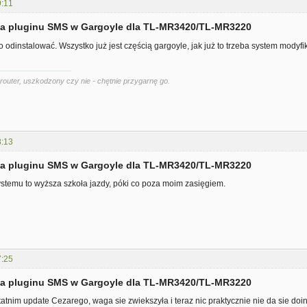
9:11
cja pluginu SMS w Gargoyle dla TL-MR3420/TL-MR3220
o odinstalować. Wszystko już jest częścią gargoyle, jak już to trzeba system modyf
router, uszkodzony czy nie - chętnie przygarnę go.
8:13
cja pluginu SMS w Gargoyle dla TL-MR3420/TL-MR3220
stemu to wyższa szkoła jazdy, póki co poza moim zasięgiem.
7:25
cja pluginu SMS w Gargoyle dla TL-MR3420/TL-MR3220
tatnim update Cezarego, waga sie zwiekszyła i teraz nic praktycznie nie da sie do