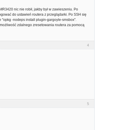
R3420 nic nie robił, jakby był w zawieszeniu. Po
ogować do ustawień routera z przeglądarki. Po SSH się
e "opkg -nodeps install plugin-gargoyle-smsbox".
aś możliwość zdalnego zresetowania routera za pomocą
4
5