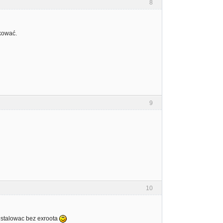
8
ikować.
9
10
instalowac bez exroota