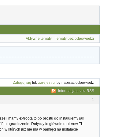
Aktywne tematy
Tematy bez odpowiedzi
Zaloguj się
lub
zarejestruj
by napisać odpowiedź
Informacja przez RSS
1
eżeli mamy extroota to po prostu go instalujemy jak
" to ograniczenie. Dotyczy to głównie routerów TL-
 w których już nie ma w pamięci na instalację