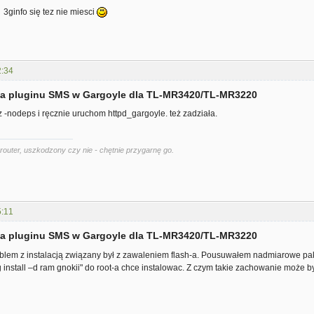
3ginfo się tez nie miesci
2:34
cja pluginu SMS w Gargoyle dla TL-MR3420/TL-MR3220
 z -nodeps i ręcznie uruchom httpd_gargoyle. też zadziała.
router, uszkodzony czy nie - chętnie przygarnę go.
5:11
cja pluginu SMS w Gargoyle dla TL-MR3420/TL-MR3220
lem z instalacją związany był z zawaleniem flash-a. Pousuwałem nadmiarowe pakie
 install –d ram gnokii" do root-a chce instalowac. Z czym takie zachowanie może 