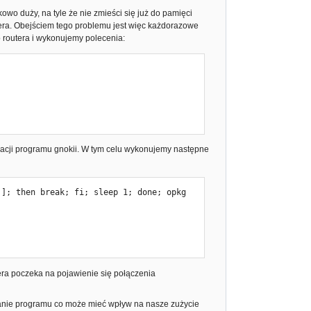
owo duży, na tyle że nie zmieści się już do pamięci
outera. Obejściem tego problemu jest więc każdorazowe
o routera i wykonujemy polecenia:
alacji programu gnokii. W tym celu wykonujemy następne
]; then break; fi; sleep 1; done; opkg 
utera poczeka na pojawienie się połączenia
ranie programu co może mieć wpływ na nasze zużycie