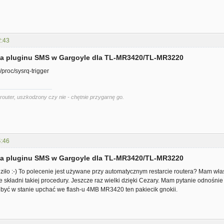
2:43
cja pluginu SMS w Gargoyle dla TL-MR3420/TL-MR3220
/proc/sysrq-trigger
router, uszkodzony czy nie - chętnie przygarnę go.
4:46
cja pluginu SMS w Gargoyle dla TL-MR3420/TL-MR3220
ziło :-) To polecenie jest używane przy automatycznym restarcie routera? Mam właś
 składni takiej procedury. Jeszcze raz wielki dzięki Cezary. Mam pytanie odnośnie
 być w stanie upchać we flash-u 4MB MR3420 ten pakiecik gnokii.