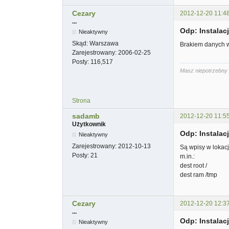
Cezary
2012-12-20 11:4
...
Odp: Instala
Nieaktywny
Skąd:
Warszawa
Brakiem danych w
Zarejestrowany:
2006-02-25
Posty:
116,517
Masz niepotrzebny 
Strona
sadamb
2012-12-20 11:5
Użytkownik
Odp: Instala
Nieaktywny
Zarejestrowany:
2012-10-13
Są wpisy w lokacj
Posty:
21
m.in.:
dest root /
dest ram /tmp
Cezary
2012-12-20 12:3
...
Odp: Instala
Nieaktywny