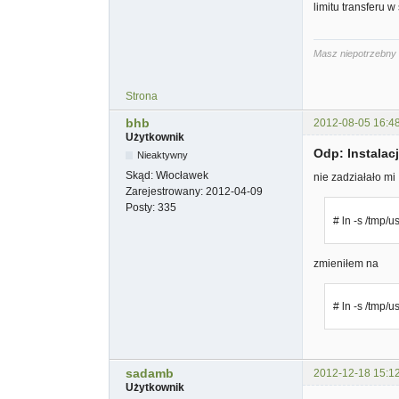
limitu transferu w
Masz niepotrzebny 
Strona
bhb
2012-08-05 16:4
Użytkownik
Odp: Instala
Nieaktywny
Skąd:
Włocławek
nie zadziałało mi
Zarejestrowany:
2012-04-09
Posty:
335
# ln -s /tmp/us
zmieniłem na
# ln -s /tmp/us
sadamb
2012-12-18 15:1
Użytkownik