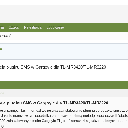
min
Szukaj
Rejestracja
Logowanie
strować.
m
lacja pluginu SMS w Gargoyle dla TL-MR3420/TL-MR3220
8:23
lacja pluginu SMS w Gargoyle dla TL-MR3420/TL-MR3220
ości pamięci flash niemożliwe jest już zainstalowanie pluginu do odczytu smsów. J
. Jak nie mamy - w tym poradniku przedstawiono inną metodę, która pozwoli "obejść
 zainstalowanym moim Gargoyle PL, choć sprawdzi się także na innych routerach
ego.