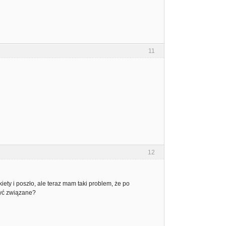
11
12
ty i poszło, ale teraz mam taki problem, że po
być związane?