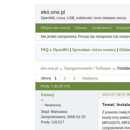
eko.one.pl
OpenWrt, Linux, USB, notebooki i inne ciekawe rzeczy
Witryna eko.one.pl
Główna
Użytkownicy
Regula
Nie jesteś zalogowany.
Proszę się zalogować lub zareje
FAQ o OpenWrt
|
Sprzedam różne routery
|
Odda
→
Insta
eko.one.pl
→
Oprogramowanie / Software
Strony
1
2
3
Następna
Posty: 1 do 25 z 61
Cezary
2012-07-28 07:3
...
Temat: Insta
Nieaktywny
Skąd:
Warszawa
Z powodu małej il
Zarejestrowany:
2006-02-25
każdy inny pakiet
Posty:
116,517
MR3420/TL-MR3220
czegokolwiek inn