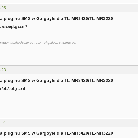
8:05
cja pluginu SMS w Gargoyle dla TL-MR3420/TL-MR3220
 /etc/opkg.conf?
router, uszkodzony czy nie - chętnie przygarnę go.
5:23
cja pluginu SMS w Gargoyle dla TL-MR3420/TL-MR3220
i /etc/opkg.conf
7:01
cja pluginu SMS w Gargoyle dla TL-MR3420/TL-MR3220