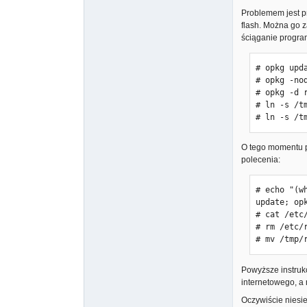
Problemem jest pr
flash. Można go z
ściąganie program
# opkg upda
# opkg -no
# opkg -d r
# ln -s /t
# ln -s /t
O tego momentu pl
polecenia:
# echo "(w
update; op
# cat /etc
# rm /etc/r
# mv /tmp/
Powyższe instrukc
internetowego, a 
Oczywiście niesi