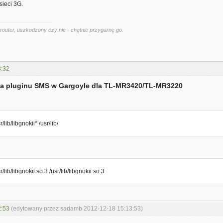
 sieci 3G.
router, uszkodzony czy nie - chętnie przygarnę go.
8:32
cja pluginu SMS w Gargoyle dla TL-MR3420/TL-MR3220
r/lib/libgnokii* /usr/lib/
r/lib/libgnokii.so.3 /usr/lib/libgnokii.so.3
2:53
(edytowany przez sadamb 2012-12-18 15:13:53)