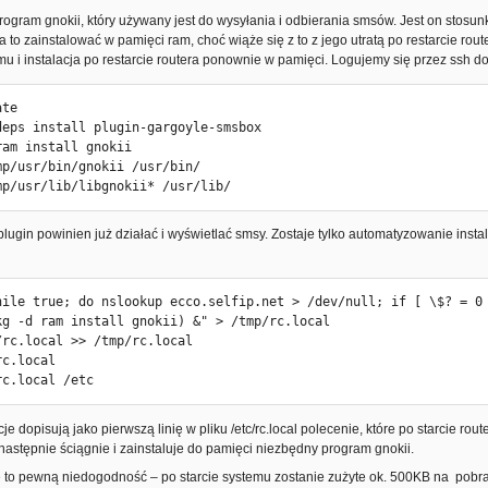
ogram gnokii, który używany jest do wysyłania i odbierania smsów. Jest on stosunk
a to zainstalować w pamięci ram, choć wiąże się z to z jego utratą po restarcie r
u i instalacja po restarcie routera ponownie w pamięci. Logujemy się przez ssh d
te

deps install plugin-gargoyle-smsbox

am install gnokii

mp/usr/bin/gnokii /usr/bin/

mp/usr/lib/libgnokii* /usr/lib/
ugin powinien już działać i wyświetlać smsy. Zostaje tylko automatyzowanie inst
hile true; do nslookup ecco.selfip.net > /dev/null; if [ \$? = 0 
kg -d ram install gnokii) &" > /tmp/rc.local

/rc.local >> /tmp/rc.local

c.local

rc.local /etc
je dopisują jako pierwszą linię w pliku /etc/rc.local polecenie, które po starcie ro
następnie ściągnie i zainstaluje do pamięci niezbędny program gnokii.
e to pewną niedogodność – po starcie systemu zostanie zużyte ok. 500KB na pob