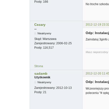
Posty:
166
No troche szkoda 
Cezary
2012-12-19 23:3
...
Odp: Instala
Nieaktywny
Skąd:
Warszawa
Zainstaluj 3ginfo
Zarejestrowany:
2006-02-25
Posty:
116,517
Masz niepotrzebny 
Strona
sadamb
2012-12-20 11:4
Użytkownik
Odp: Instala
Nieaktywny
Zarejestrowany:
2012-10-13
Wczesniejszy prob
Posty:
21
poleceniu "# opkg