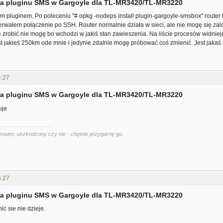
cja pluginu SMS w Gargoyle dla TL-MR3420/TL-MR3220
 pluginem. Po poleceniu "# opkg -nodeps install plugin-gargoyle-smsbox" router M
rwałem połączenie po SSH. Router normalnie działa w sieci, ale nie mogę się zal
le zrobić nie mogę bo wchodzi w jakiś stan zawieszenia. Na liście procesów widniej
est jakieś 250km ode mnie i jedynie zdalnie mogę próbować coś zmienić. Jest jak
4:27
cja pluginu SMS w Gargoyle dla TL-MR3420/TL-MR3220
uje
router, uszkodzony czy nie - chętnie przygarnę go.
6:27
cja pluginu SMS w Gargoyle dla TL-MR3420/TL-MR3220
c sie nie dzieje.