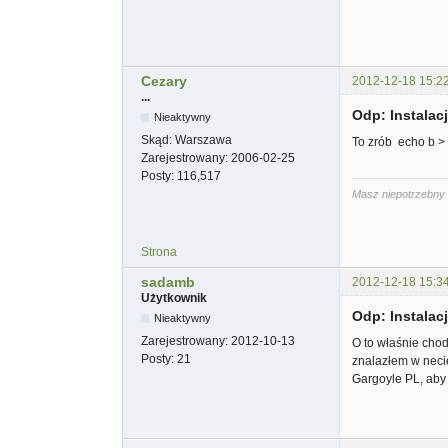
Cezary
2012-12-18 15:2
...
Odp: Instala
Nieaktywny
Skąd:
Warszawa
To zrób echo b > 
Zarejestrowany:
2006-02-25
Posty:
116,517
Masz niepotrzebny 
Strona
sadamb
2012-12-18 15:3
Użytkownik
Odp: Instala
Nieaktywny
Zarejestrowany:
2012-10-13
O to właśnie chod
Posty:
21
znalazłem w necie
Gargoyle PL, aby