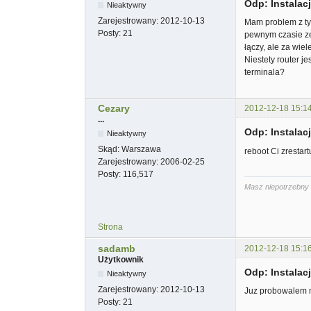
Odp: Instala
Nieaktywny
Zarejestrowany:
2012-10-13
Mam problem z tym
Posty:
21
pewnym czasie ze
łączy, ale za wie
Niestety router j
terminala?
Cezary
2012-12-18 15:1
...
Odp: Instala
Nieaktywny
Skąd:
Warszawa
reboot Ci zrestart
Zarejestrowany:
2006-02-25
Posty:
116,517
Masz niepotrzebny 
Strona
sadamb
2012-12-18 15:1
Użytkownik
Odp: Instala
Nieaktywny
Zarejestrowany:
2012-10-13
Juz probowalem ni
Posty:
21