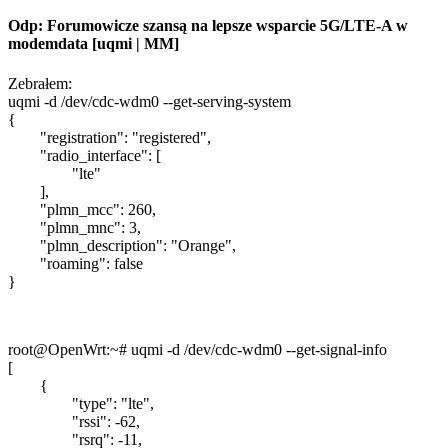
Odp: Forumowicze szansą na lepsze wsparcie 5G/LTE-A w
modemdata [uqmi | MM]
Zebrałem:
uqmi -d /dev/cdc-wdm0 --get-serving-system
{
"registration": "registered",
"radio_interface": [
"lte"
],
"plmn_mcc": 260,
"plmn_mnc": 3,
"plmn_description": "Orange",
"roaming": false
}
root@OpenWrt:~# uqmi -d /dev/cdc-wdm0 --get-signal-info
[
{
"type": "lte",
"rssi": -62,
"rsrq": -11,