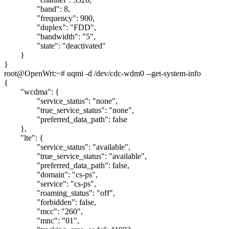
"band": 8,
"frequency": 900,
"duplex": "FDD",
"bandwidth": "5",
"state": "deactivated"
}
}
root@OpenWrt:~# uqmi -d /dev/cdc-wdm0 --get-system-info
{
"wcdma": {
"service_status": "none",
"true_service_status": "none",
"preferred_data_path": false
},
"lte": {
"service_status": "available",
"true_service_status": "available",
"preferred_data_path": false,
"domain": "cs-ps",
"service": "cs-ps",
"roaming_status": "off",
"forbidden": false,
"mcc": "260",
"mnc": "01",