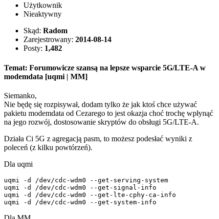
Użytkownik
Nieaktywny
Skąd:
Radom
Zarejestrowany:
2014-08-14
Posty:
1,482
Temat: Forumowicze szansą na lepsze wsparcie 5G/LTE-A w
modemdata [uqmi | MM]
Siemanko,
Nie będę się rozpisywał, dodam tylko że jak ktoś chce używać
pakietu modemdata od Cezarego to jest okazja choć trochę wpłynąć
na jego rozwój, dostosowanie skryptów do obsługi 5G/LTE-A.
Działa Ci 5G z agregacją pasm, to możesz podesłać wyniki z
poleceń (z kilku powtórzeń).
Dla uqmi
uqmi -d /dev/cdc-wdm0 --get-serving-system

uqmi -d /dev/cdc-wdm0 --get-signal-info

uqmi -d /dev/cdc-wdm0 --get-lte-cphy-ca-info

uqmi -d /dev/cdc-wdm0 --get-system-info
Dla MM