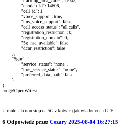
"tracking_area_code": 11002,
"enodeb_id": 14606,
"cell_id": 1,
"voice_support": true,
"ims_voice_support": false,
"cell_access_status": "all calls",
"registration_restriction": 0,
"registration_domain": 0,
"5g_nsa_available": false,
"dcnr_restriction": false
},
"5gnr": {
"service_status": "none",
"true_service_status": "none",
"preferred_data_path": false
}
}
root@OpenWrt:~#
U mnie lata non stop na 5G z kotwicą jak wiadomo na LTE
6
Odpowiedź przez
Cezary
2025-08-04 16:27:15