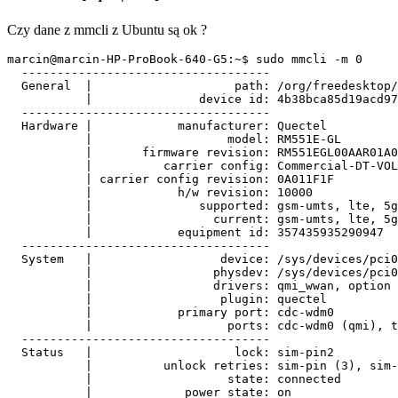
Czy dane z mmcli z Ubuntu są ok ?
marcin@marcin-HP-ProBook-640-G5:~$ sudo mmcli -m 0

  -----------------------------------

  General  |                    path: /org/freedesktop/
           |               device id: 4b38bca85d19acd97
  -----------------------------------

  Hardware |            manufacturer: Quectel

           |                   model: RM551E-GL

           |       firmware revision: RM551EGL00AAR01A0
           |          carrier config: Commercial-DT-VOL
           | carrier config revision: 0A011F1F

           |            h/w revision: 10000

           |               supported: gsm-umts, lte, 5g
           |                 current: gsm-umts, lte, 5g
           |            equipment id: 357435935290947

  -----------------------------------

  System   |                  device: /sys/devices/pci0
           |                 physdev: /sys/devices/pci0
           |                 drivers: qmi_wwan, option

           |                  plugin: quectel

           |            primary port: cdc-wdm0

           |                   ports: cdc-wdm0 (qmi), t
  -----------------------------------

  Status   |                    lock: sim-pin2

           |          unlock retries: sim-pin (3), sim-
           |                   state: connected

           |             power state: on
