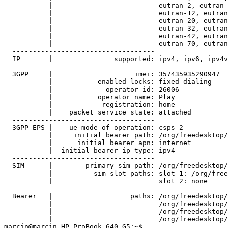
           |                          eutran-2, eutran-
           |                          eutran-12, eutran
           |                          eutran-20, eutran
           |                          eutran-32, eutran
           |                          eutran-42, eutran
           |                          eutran-70, eutran
  -----------------------------------

  IP       |               supported: ipv4, ipv6, ipv4v
  -----------------------------------

  3GPP     |                    imei: 357435935290947

           |           enabled locks: fixed-dialing

           |             operator id: 26006

           |           operator name: Play

           |            registration: home

           |    packet service state: attached

  -----------------------------------

  3GPP EPS |    ue mode of operation: csps-2

           |     initial bearer path: /org/freedesktop/
           |      initial bearer apn: internet

           |  initial bearer ip type: ipv4

  -----------------------------------

  SIM      |        primary sim path: /org/freedesktop/
           |          sim slot paths: slot 1: /org/free
           |                          slot 2: none

  -----------------------------------

  Bearer   |                   paths: /org/freedesktop/
           |                          /org/freedesktop/
           |                          /org/freedesktop/
           |                          /org/freedesktop/
marcin@marcin-HP-ProBook-640-G5:~$ 