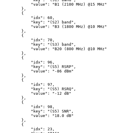
            "value": "B1 (2100 MHz) @15 MHz"

        },

        {

            "idx": 60,

            "key": "(S2) band",

            "value": "B3 (1800 MHz) @10 MHz"

        },

        {

            "idx": 70,

            "key": "(S3) band",

            "value": "B20 (800 MHz) @10 MHz"

        },

        {

            "idx": 96,

            "key": "(S5) RSRP",

            "value": "-86 dBm"

        },

        {

            "idx": 97,

            "key": "(S5) RSRQ",

            "value": "-12 dB"

        },

        {

            "idx": 98,

            "key": "(S5) SNR",

            "value": "18.0 dB"

        },

        {

            "idx": 23,
