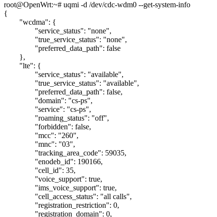
root@OpenWrt:~# uqmi -d /dev/cdc-wdm0 --get-system-info
{
"wcdma": {
"service_status": "none",
"true_service_status": "none",
"preferred_data_path": false
},
"lte": {
"service_status": "available",
"true_service_status": "available",
"preferred_data_path": false,
"domain": "cs-ps",
"service": "cs-ps",
"roaming_status": "off",
"forbidden": false,
"mcc": "260",
"mnc": "03",
"tracking_area_code": 59035,
"enodeb_id": 190166,
"cell_id": 35,
"voice_support": true,
"ims_voice_support": true,
"cell_access_status": "all calls",
"registration_restriction": 0,
"registration_domain": 0,