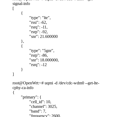
signal-info
[
{
"type": "lte",
"rssi": -62,
"rsrq": -11,
"rsrp": -92,
"snr": 21.600000
},
{
"type": "5gnr",
"rsrp": -86,
"snr": 18.000000,
"rsrq": -12
}
]
root@OpenWrt:~# uqmi -d /dev/cdc-wdm0 --get-lte-
cphy-ca-info
{
"primary": {
"cell_id": 10,
"channel": 3025,
"band": 7,
"frequency": 2600,