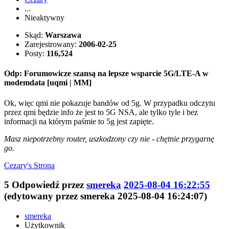
...
Nieaktywny
Skąd:
Warszawa
Zarejestrowany:
2006-02-25
Posty:
116,524
Odp: Forumowicze szansą na lepsze wsparcie 5G/LTE-A w
modemdata [uqmi | MM]
Ok, więc qmi nie pokazuje bandów od 5g. W przypadku odczytu
przez qmi będzie info że jest to 5G NSA, ale tylko tyle i bez
informacji na którym paśmie to 5g jest zapięte.
Masz niepotrzebny router, uszkodzony czy nie - chętnie przygarnę
go.
Cezary's
Strona
5
Odpowiedź przez
smereka
2025-08-04 16:22:55
(edytowany przez smereka 2025-08-04 16:24:07)
smereka
Użytkownik