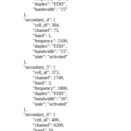
"duplex": "FDD",
"bandwidth": "15"
},
"secondary_4": {
"cell_id": 304,
"channel": 75,
"band": 1,
"frequency": 2100,
"duplex": "FDD",
"bandwidth": "15",
"state": "activated"
},
"secondary_5": {
"cell_id": 373,
"channel": 1749,
"band": 3,
"frequency": 1800,
"duplex": "FDD",
"bandwidth": "10",
"state": "activated"
},
"secondary_6": {
"cell_id": 400,
"channel": 6200,
"band": 20,