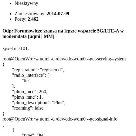
Nieaktywny
Zarejestrowany:
2014-07-09
Posty:
2,462
Odp: Forumowicze szansą na lepsze wsparcie 5G/LTE-A w
modemdata [uqmi | MM]
zyxel nr7101:
root@OpenWrt:~# uqmi -d /dev/cdc-wdm0 --get-serving-system
{
"registration": "registered",
"radio_interface": [
"lte"
],
"plmn_mcc": 260,
"plmn_mnc": 1,
"plmn_description": "Plus",
"roaming": false
}
root@OpenWrt:~# uqmi -d /dev/cdc-wdm0 --get-signal-info
[
{
"type": "lte",