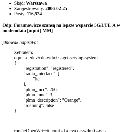
Skąd:
Warszawa
Zarejestrowany:
2006-02-25
Posty:
116,524
Odp: Forumowicze szansą na lepsze wsparcie 5G/LTE-A w
modemdata [uqmi | MM]
jdnowak napisał/a:
Zebrałem:
uqmi -d /dev/cdc-wdm0 --get-serving-system
{
"registration": "registered",
"radio_interface": [
"lte"
],
"plmn_mcc": 260,
"plmn_mnc": 3,
"plmn_description": "Orange",
"roaming": false
}
root@OpenWrt:~# uqmi -d /dev/cdc-wdm0 --get-