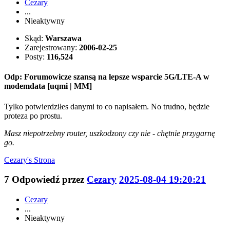
Cezary
...
Nieaktywny
Skąd:
Warszawa
Zarejestrowany:
2006-02-25
Posty:
116,524
Odp: Forumowicze szansą na lepsze wsparcie 5G/LTE-A w
modemdata [uqmi | MM]
Tylko potwierdziłes danymi to co napisałem. No trudno, będzie
proteza po prostu.
Masz niepotrzebny router, uszkodzony czy nie - chętnie przygarnę
go.
Cezary's
Strona
7
Odpowiedź przez
Cezary
2025-08-04 19:20:21
Cezary
...
Nieaktywny