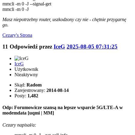
mmcli -m 0 -J --signal-get
mmcli -m 0 -J
Masz niepotrzebny router, uszkodzony czy nie - chętnie przygarnę
go.
Cezary's
Strona
11
Odpowiedź przez
IceG
2025-08-05 07:31:25
IceG
Użytkownik
Nieaktywny
Skąd:
Radom
Zarejestrowany:
2014-08-14
Posty:
1,482
Odp: Forumowicze szansą na lepsze wsparcie 5G/LTE-A w
modemdata [uqmi | MM]
Cezary napisał/a: