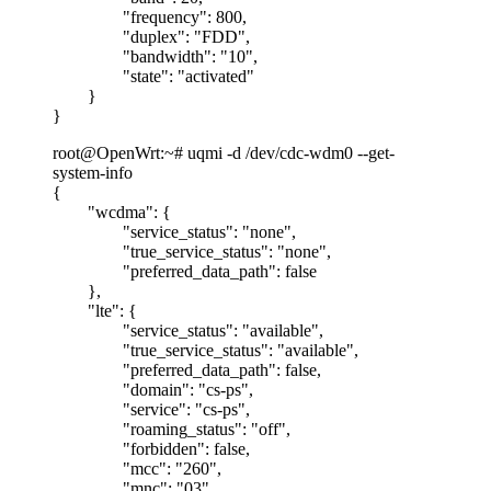
"frequency": 800,
"duplex": "FDD",
"bandwidth": "10",
"state": "activated"
}
}
root@OpenWrt:~# uqmi -d /dev/cdc-wdm0 --get-
system-info
{
"wcdma": {
"service_status": "none",
"true_service_status": "none",
"preferred_data_path": false
},
"lte": {
"service_status": "available",
"true_service_status": "available",
"preferred_data_path": false,
"domain": "cs-ps",
"service": "cs-ps",
"roaming_status": "off",
"forbidden": false,
"mcc": "260",
"mnc": "03",