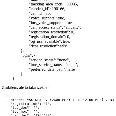
"tracking_area_code": 59035,
"enodeb_id": 190166,
"cell_id": 35,
"voice_support": true,
"ims_voice_support": true,
"cell_access_status": "all calls",
"registration_restriction": 0,
"registration_domain": 0,
"5g_nsa_available": true,
"dcnr_restriction": false
},
"5gnr": {
"service_status": "none",
"true_service_status": "none",
"preferred_data_path": false
}
}
Zrobiłem, ale to taka rzeźba:
 ...

    "mode": "5G NSA B7 (2600 MHz) / B1 (2100 MHz) / B3 
    "registration": "1",

    "lac_dec": "",

    "lac_hex": "",

    "cid_dec": "1765423",
