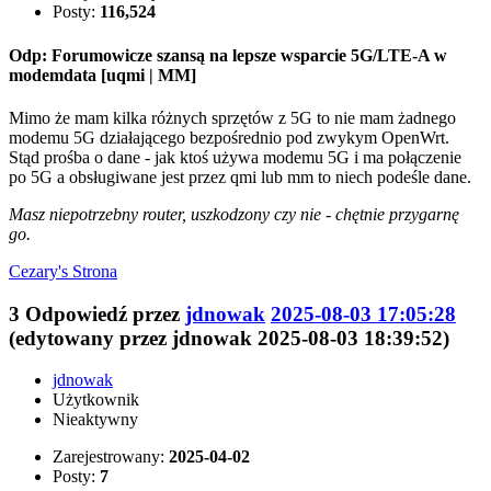
Posty:
116,524
Odp: Forumowicze szansą na lepsze wsparcie 5G/LTE-A w
modemdata [uqmi | MM]
Mimo że mam kilka różnych sprzętów z 5G to nie mam żadnego
modemu 5G działającego bezpośrednio pod zwykym OpenWrt.
Stąd prośba o dane - jak ktoś używa modemu 5G i ma połączenie
po 5G a obsługiwane jest przez qmi lub mm to niech podeśle dane.
Masz niepotrzebny router, uszkodzony czy nie - chętnie przygarnę
go.
Cezary's
Strona
3
Odpowiedź przez
jdnowak
2025-08-03 17:05:28
(edytowany przez jdnowak 2025-08-03 18:39:52)
jdnowak
Użytkownik
Nieaktywny
Zarejestrowany:
2025-04-02
Posty:
7