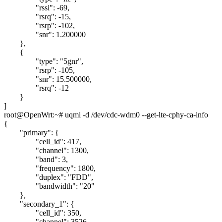
"rssi": -69,
"rsrq": -15,
"rsrp": -102,
"snr": 1.200000
},
{
"type": "5gnr",
"rsrp": -105,
"snr": 15.500000,
"rsrq": -12
}
]
root@OpenWrt:~# uqmi -d /dev/cdc-wdm0 --get-lte-cphy-ca-info
{
"primary": {
"cell_id": 417,
"channel": 1300,
"band": 3,
"frequency": 1800,
"duplex": "FDD",
"bandwidth": "20"
},
"secondary_1": {
"cell_id": 350,
"channel": 3526,