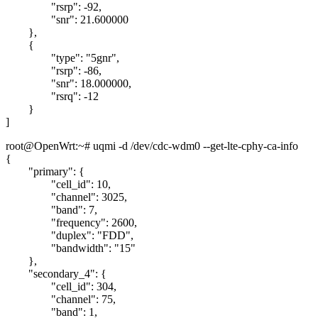
"rsrp": -92,
"snr": 21.600000
},
{
"type": "5gnr",
"rsrp": -86,
"snr": 18.000000,
"rsrq": -12
}
]
root@OpenWrt:~# uqmi -d /dev/cdc-wdm0 --get-lte-cphy-ca-info
{
"primary": {
"cell_id": 10,
"channel": 3025,
"band": 7,
"frequency": 2600,
"duplex": "FDD",
"bandwidth": "15"
},
"secondary_4": {
"cell_id": 304,
"channel": 75,
"band": 1,