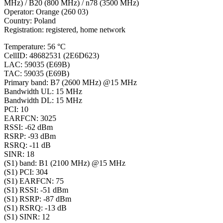
MHz) / B20 (800 MHz) / n78 (3500 MHz)
Operator: Orange (260 03)
Country: Poland
Registration: registered, home network
Temperature: 56 °C
CellID: 48682531 (2E6D623)
LAC: 59035 (E69B)
TAC: 59035 (E69B)
Primary band: B7 (2600 MHz) @15 MHz
Bandwidth UL: 15 MHz
Bandwidth DL: 15 MHz
PCI: 10
EARFCN: 3025
RSSI: -62 dBm
RSRP: -93 dBm
RSRQ: -11 dB
SINR: 18
(S1) band: B1 (2100 MHz) @15 MHz
(S1) PCI: 304
(S1) EARFCN: 75
(S1) RSSI: -51 dBm
(S1) RSRP: -87 dBm
(S1) RSRQ: -13 dB
(S1) SINR: 12