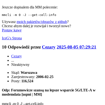
Jeszcze dopisalem dla MM polecenie:
mmcli -m 0 -J --get-cell-info
Używasz
moich pakietów/obrazów z github
?
Chcesz abym dalej je rozwijał i tworzył nowe?
Postaw kawę
IceG's
Strona
10
Odpowiedź przez
Cezary
2025-08-05 07:29:21
Cezary
...
Nieaktywny
Skąd:
Warszawa
Zarejestrowany:
2006-02-25
Posty:
116,524
Odp: Forumowicze szansą na lepsze wsparcie 5G/LTE-A w
modemdata [uqmi | MM]
mmcli -m 0 -J --get-cell-info