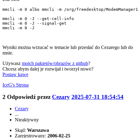
mmcli -m 0 albo mmcli -m /org/freedesktop/ModemManager1
mmcli -m 0 -J --get-cell-info

mmcli -m 0 -J --signal-get

mmcli -m 0 -J
Wyniki można wrzucać w temacie lub przesłać do Cezarego lub do
mnie.
Używasz
moich pakietów/obrazów z github
?
Chcesz abym dalej je rozwijał i tworzył nowe?
Postaw kawę
IceG's
Strona
2
Odpowiedź przez
Cezary
2025-07-31 18:54:54
Cezary
...
Nieaktywny
Skąd:
Warszawa
Zarejestrowany:
2006-02-25