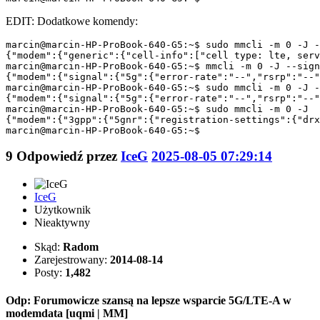
EDIT: Dodatkowe komendy:
marcin@marcin-HP-ProBook-640-G5:~$ sudo mmcli -m 0 -J -
{"modem":{"generic":{"cell-info":["cell type: lte, serv
marcin@marcin-HP-ProBook-640-G5:~$ mmcli -m 0 -J --sign
{"modem":{"signal":{"5g":{"error-rate":"--","rsrp":"--"
marcin@marcin-HP-ProBook-640-G5:~$ sudo mmcli -m 0 -J -
{"modem":{"signal":{"5g":{"error-rate":"--","rsrp":"--"
marcin@marcin-HP-ProBook-640-G5:~$ sudo mmcli -m 0 -J

{"modem":{"3gpp":{"5gnr":{"registration-settings":{"drx
marcin@marcin-HP-ProBook-640-G5:~$ 
9
Odpowiedź przez
IceG
2025-08-05 07:29:14
IceG
Użytkownik
Nieaktywny
Skąd:
Radom
Zarejestrowany:
2014-08-14
Posty:
1,482
Odp: Forumowicze szansą na lepsze wsparcie 5G/LTE-A w
modemdata [uqmi | MM]