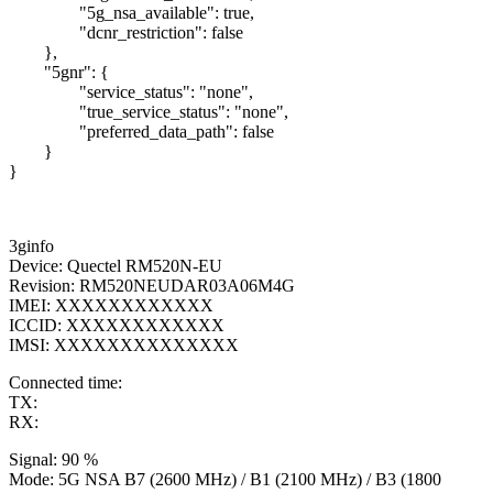
"5g_nsa_available": true,
"dcnr_restriction": false
},
"5gnr": {
"service_status": "none",
"true_service_status": "none",
"preferred_data_path": false
}
}
3ginfo
Device: Quectel RM520N-EU
Revision: RM520NEUDAR03A06M4G
IMEI: XXXXXXXXXXXX
ICCID: XXXXXXXXXXXX
IMSI: XXXXXXXXXXXXXX
Connected time:
TX:
RX:
Signal: 90 %
Mode: 5G NSA B7 (2600 MHz) / B1 (2100 MHz) / B3 (1800