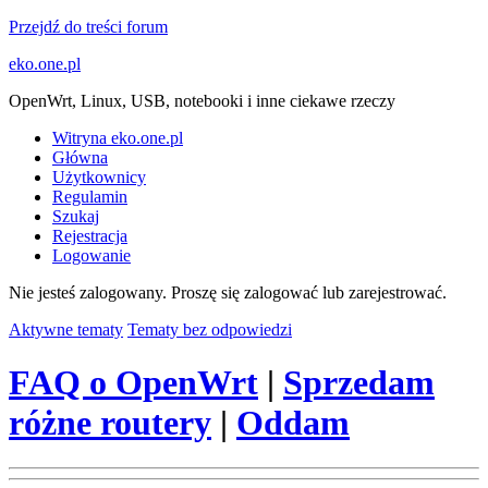
Przejdź do treści forum
eko.one.pl
OpenWrt, Linux, USB, notebooki i inne ciekawe rzeczy
Witryna eko.one.pl
Główna
Użytkownicy
Regulamin
Szukaj
Rejestracja
Logowanie
Nie jesteś zalogowany.
Proszę się zalogować lub zarejestrować.
Aktywne tematy
Tematy bez odpowiedzi
FAQ o OpenWrt
|
Sprzedam
różne routery
|
Oddam