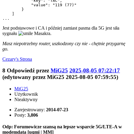
            "key": "TAC",

            "value": "119 (77)"

        }

    ]

...
Jest podstawowe i CA i później zamiast pasma dla 5G jest siła
sygnału
Masakra.
Masz niepotrzebny router, uszkodzony czy nie - chętnie przygarnę
go.
Cezary's
Strona
8
Odpowiedź przez
MiG25
2025-08-05 07:22:17
(edytowany przez MiG25 2025-08-05 07:59:55)
MiG25
Użytkownik
Nieaktywny
Zarejestrowany:
2014-07-23
Posty:
3,806
Odp: Forumowicze szansą na lepsze wsparcie 5G/LTE-A w
modemdata [uqmi | MM]