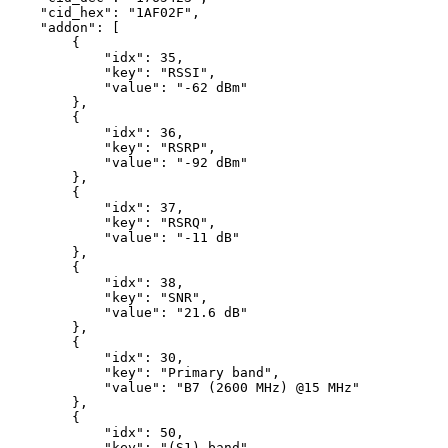
    "cid_hex": "1AF02F",

    "addon": [

        {

            "idx": 35,

            "key": "RSSI",

            "value": "-62 dBm"

        },

        {

            "idx": 36,

            "key": "RSRP",

            "value": "-92 dBm"

        },

        {

            "idx": 37,

            "key": "RSRQ",

            "value": "-11 dB"

        },

        {

            "idx": 38,

            "key": "SNR",

            "value": "21.6 dB"

        },

        {

            "idx": 30,

            "key": "Primary band",

            "value": "B7 (2600 MHz) @15 MHz"

        },

        {

            "idx": 50,

            "key": "(S1) band",
