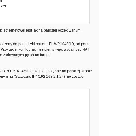
r

ver

i ethernetowej jest jak najbardziej oczekiwanym
dołączony do portu LAN routera TL-WR1043ND, od portu
Przy takiej konfiguracji testujemy więc wydajność NAT
sto zadawanych pytań na forum.
319 Rel.41339n (ostatnie dostępne na polskiej stronie
ym na "Statyczne IP" (192.168.2.1/24) nie zostało