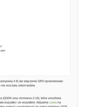
ver

r

ver

ji rozwojowej 4.9) ale włączenie GRO spowodowało
 nie ona była celem testów.
r

ver

ra (QSDK oraz chromeos-3.18), które umożliwia
ała wszystko i ze wszystkim. Aktualnie
czeka
na
atwo pobrać i zaadoptować do gałęzi stabilnej LEDE,