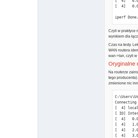
[  4]   0.
[  4]   0.
iperf Done
Czyli w praktyce
wynikiem dla łąc
Czas na testy. L
WAN routera ident
wan->lan, czyli w
Oryginalne
Na routerze zain
tego producenta)
zmienione nic in
C:\Users\U
Connecting
[  4] loca
[ ID] Inte
[  4]   0.
[  4]   1.
[  4]   2.
[  4]   3.