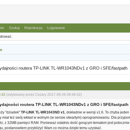
min
Szukaj
Rejestracja
Logowanie
strować.
m
wydajności routera TP-LINK TL-WR1043NDv1 z GRO i SFE/fastpath
8:42
(edytowany przez Cezary 2017-09-26 09:46:42)
ydajności routera TP-LINK TL-WR1043NDv1 z GRO i SFE/fastpath
eży "dziadek"
TP-LINK TL-WR1043ND v1
, dokładnie w wersji v1.6. To chyba jed
ry miał też swój wkład w wolnym (w sensie otwartym) oprogramowaniu. Dla przypo
z, z 32MB pamięci RAM. Ponieważ ostatnio dość gorącym tematem jest potocznie 
gu, postanowiłem przybliżyć Wam co można dzięki temu uzyskać.