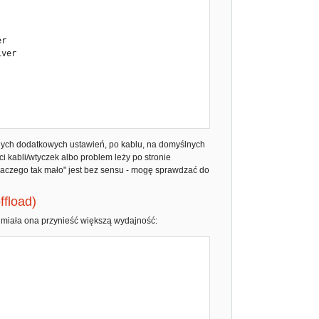
r

ver

r

ver

nych dodatkowych ustawień, po kablu, na domyślnych
i kabli/wtyczek albo problem leży po stronie
dlaczego tak mało" jest bez sensu - mogę sprawdzać do
ffload)
 miała ona przynieść większą wydajność:
r
