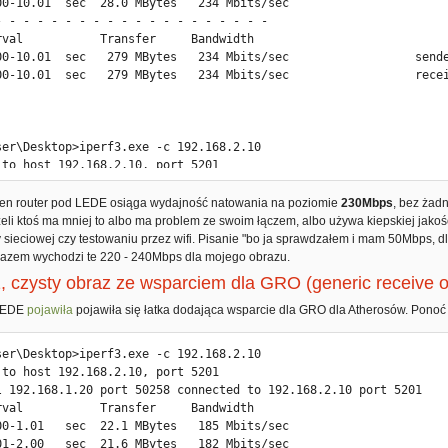
00-10.01  sec  28.0 MBytes   234 Mbits/sec

00-10.00  sec   184 MBytes   154 Mbits/sec                  sende
- - - - - - - - - - - - - - - - - - - -

00-10.00  sec   184 MBytes   154 Mbits/sec                  recei
rval           Transfer     Bandwidth

00-10.01  sec   279 MBytes   234 Mbits/sec                  sende
.
00-10.01  sec   279 MBytes   234 Mbits/sec                  recei


ser\Desktop>iperf3.exe -c 192.168.2.10

 to host 192.168.2.10, port 5201

l 192.168.1.20 port 50247 connected to 192.168.2.10 port 5201

rval           Transfer     Bandwidth

 ten router pod LEDE osiąga wydajność natowania na poziomie
230Mbps
, bez żad
00-1.00   sec  28.5 MBytes   239 Mbits/sec

eli ktoś ma mniej to albo ma problem ze swoim łączem, albo używa kiepskiej jakośc
00-2.00   sec  28.2 MBytes   237 Mbits/sec

 sieciowej czy testowaniu przez wifi. Pisanie "bo ja sprawdzałem i mam 50Mbps, 
00-3.00   sec  28.4 MBytes   238 Mbits/sec

 razem wychodzi te 220 - 240Mbps dla mojego obrazu.
00-4.00   sec  28.4 MBytes   238 Mbits/sec

 czysty obraz ze wsparciem dla GRO (generic receive o
00-5.00   sec  28.4 MBytes   238 Mbits/sec

00-6.00   sec  28.4 MBytes   238 Mbits/sec

 LEDE
pojawiła
pojawiła się łatka dodająca wsparcie dla GRO dla Atherosów. Ponoć
00-7.00   sec  28.4 MBytes   239 Mbits/sec

00-8.00   sec  28.4 MBytes   238 Mbits/sec

ser\Desktop>iperf3.exe -c 192.168.2.10

00-9.00   sec  28.1 MBytes   235 Mbits/sec

 to host 192.168.2.10, port 5201

00-10.00  sec  28.1 MBytes   237 Mbits/sec

l 192.168.1.20 port 50258 connected to 192.168.2.10 port 5201

- - - - - - - - - - - - - - - - - - - -

rval           Transfer     Bandwidth

rval           Transfer     Bandwidth

00-1.01   sec  22.1 MBytes   185 Mbits/sec

00-10.00  sec   283 MBytes   238 Mbits/sec                  sende
01-2.00   sec  21.6 MBytes   182 Mbits/sec
