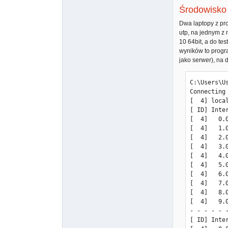
Środowisko
Dwa laptopy z pr
utp, na jednym z
10 64bit, a do te
wyników to progra
jako serwer), na 
C:\Users\U
Connecting
[  4] loca
[ ID] Inte
[  4]   0.
[  4]   1.
[  4]   2.
[  4]   3.
[  4]   4.
[  4]   5.
[  4]   6.
[  4]   7.
[  4]   8.
[  4]   9.
- - - - - 
[ ID] Inte