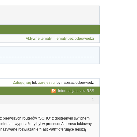
Aktywne tematy
Tematy bez odpowiedzi
Zaloguj się
lub
zarejestruj
by napisać odpowiedź
Informacja przez RSS
1
en z pierwszych routerów "SOHO" z dostępnym switchem
mnienia - wyposażony był w procesor Atherosa taktowny
nazywane rozwiązanie "Fast Path" oferujące lepszą