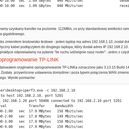
00-10.00  sec  1.09 GBytes   940 Mbits/sec                  sende
00-10.00  sec  1.09 GBytes   940 Mbits/sec                  recei
.
 mamy uzyskany transfer na poziomie 112MB/s, co przy standardowej wielkości ramk
za gigabitowego.
ekko zmieniłem środowisko testowe - jeden laptop ma adres 192.168.1.10, został 
yczny kabel podłączyłem do drugiego laptopa, który dostał adres IP 192.168.2.10. 
 praktyce odpowiadamy na pytanie "ile ruchu udźwignie nasz router" - jedno z czę
 oprogramowanie TP-LINK
stalowałem oryginalne oprogramowanie TP-LINKa oznaczone jako 3.13.15 Build 140
. Zostały przywrócone ustawienia domyślnie i poza typem połączenia WAN zmienion
nego. Wyniki pomiarów:
ser\Desktop>iperf3.exe -c 192.168.2.10

 to host 192.168.2.10, port 5201

l 192.168.1.20 port 50406 connected to 192.168.2.10 port 5201

rval           Transfer     Bandwidth

00-1.00   sec  17.9 MBytes   150 Mbits/sec

00-2.00   sec  17.8 MBytes   149 Mbits/sec

00-3.00   sec  17.9 MBytes   150 Mbits/sec

00-4.00   sec  17.9 MBytes   150 Mbits/sec
