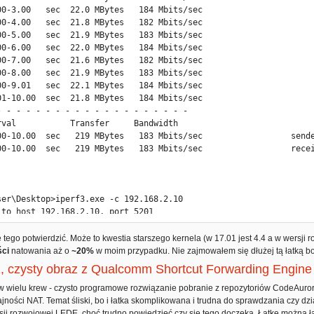
00-10.00  sec   283 MBytes   238 Mbits/sec                  recei
00-3.00   sec  22.0 MBytes   184 Mbits/sec

00-4.00   sec  21.8 MBytes   182 Mbits/sec



00-5.00   sec  21.9 MBytes   183 Mbits/sec

00-6.00   sec  22.0 MBytes   184 Mbits/sec

ser\Desktop>iperf3.exe -c 192.168.2.10

00-7.00   sec  21.6 MBytes   182 Mbits/sec

 to host 192.168.2.10, port 5201

00-8.00   sec  21.9 MBytes   183 Mbits/sec

l 192.168.1.20 port 50253 connected to 192.168.2.10 port 5201

00-9.01   sec  22.1 MBytes   184 Mbits/sec

rval           Transfer     Bandwidth

01-10.00  sec  21.8 MBytes   184 Mbits/sec

00-1.00   sec  28.4 MBytes   238 Mbits/sec

- - - - - - - - - - - - - - - - - - - -

00-2.00   sec  28.4 MBytes   238 Mbits/sec

rval           Transfer     Bandwidth

00-3.00   sec  28.4 MBytes   238 Mbits/sec

00-10.00  sec   219 MBytes   183 Mbits/sec                  sende
00-4.00   sec  28.4 MBytes   238 Mbits/sec

00-10.00  sec   219 MBytes   183 Mbits/sec                  recei
00-5.00   sec  28.4 MBytes   238 Mbits/sec

00-6.00   sec  28.4 MBytes   238 Mbits/sec



00-7.00   sec  28.5 MBytes   240 Mbits/sec

00-8.00   sec  27.8 MBytes   232 Mbits/sec

ser\Desktop>iperf3.exe -c 192.168.2.10

00-9.00   sec  27.2 MBytes   229 Mbits/sec

 to host 192.168.2.10, port 5201

00-10.00  sec  27.2 MBytes   228 Mbits/sec

l 192.168.1.20 port 50260 connected to 192.168.2.10 port 5201

- - - - - - - - - - - - - - - - - - - -

rval           Transfer     Bandwidth

 tego potwierdzić. Może to kwestia starszego kernela (w 17.01 jest 4.4 a w wers
rval           Transfer     Bandwidth

00-1.01   sec  22.2 MBytes   185 Mbits/sec

ści
natowania aż o
~20%
w moim przypadku. Nie zajmowałem się dłużej tą łatką bo
00-10.00  sec   281 MBytes   236 Mbits/sec                  sende
01-2.00   sec  21.6 MBytes   183 Mbits/sec

 czysty obraz z Qualcomm Shortcut Forwarding Engine
00-10.00  sec   281 MBytes   236 Mbits/sec                  recei
00-3.00   sec  21.9 MBytes   183 Mbits/sec

00-4.00   sec  22.1 MBytes   185 Mbits/sec

 w wielu krew - czysto programowe rozwiązanie pobranie z repozytoriów CodeAuro
.
00-5.00   sec  21.8 MBytes   182 Mbits/sec

ności NAT. Temat śliski, bo i łatka skomplikowana i trudna do sprawdzania czy dzi
00-6.00   sec  22.0 MBytes   185 Mbits/sec

sji rozwojowej LEDE, choć trudno powiedzieć czy się tego doczeka. Łatkę można ł