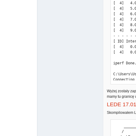
[  4]   4.
[  4]   5.
[  4]   6.
[  4]   7.
[  4]   8.
[  4]   9.
- - - - - 
[ ID] Inte
[  4]   0.
[  4]   0.
iperf Done.
C:\Users\U
Connecting
[  4] loca
[ ID] Inte
Wyżej zostały za
[  4]   0.
mamy tu granicę 
[  4]   1.
LEDE 17.01,
[  4]   2.
[  4]   3.
Skompilowałem L
[  4]   4.
[  4]   5.
     _________

[  4]   6.
    /         /\      _    ___ ___  ___

[  4]   7.