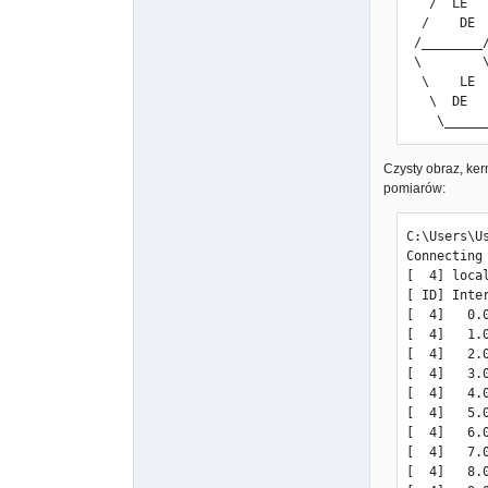
   /  LE     /  \    | |  | __|   \| __|

[  4]   8.
  /    DE   /    \   | |__| _|| |) | _|

[  4]   9.
 /________/  LE  \  |___|___|___/|___|                      lede-project.org

- - - - - 
 \        \   DE  /

[ ID] Inte
  \    LE  \     /  -----------------------------------------------------------

[  4]   0.
   \  DE    \   /    Reboot (17.01-SNAPSHOT, r3511-4151752)

[  4]   0.
    \__
iperf Done.
Czysty obraz, ker
pomiarów:
C:\Users\U
Connecting
[  4] loca
C:\Users\U
[ ID] Inte
Connecting
[  4]   0.
[  4] loca
[  4]   1.
[ ID] Inte
[  4]   2.
[  4]   0.
[  4]   3.
[  4]   1.
[  4]   4.
[  4]   2.
[  4]   5.
[  4]   3.
[  4]   6.
[  4]   4.
[  4]   7.
[  4]   5.
[  4]   8.
[  4]   6.
[  4]   9.
[  4]   7.
- - - - - 
[  4]   8.
[ ID] Inte