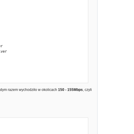
r

ver

każdym razem wychodziło w okolicach
150 - 155Mbps
, czyli