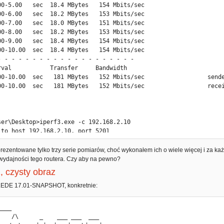
00-5.00   sec  18.4 MBytes   154 Mbits/sec

00-6.00   sec  18.2 MBytes   153 Mbits/sec

00-7.00   sec  18.0 MBytes   151 Mbits/sec

00-8.00   sec  18.2 MBytes   153 Mbits/sec

00-9.00   sec  18.4 MBytes   154 Mbits/sec

00-10.00  sec  18.4 MBytes   154 Mbits/sec

- - - - - - - - - - - - - - - - - - - -

rval           Transfer     Bandwidth

00-10.00  sec   181 MBytes   152 Mbits/sec                  sende
00-10.00  sec   181 MBytes   152 Mbits/sec                  recei


ser\Desktop>iperf3.exe -c 192.168.2.10

 to host 192.168.2.10, port 5201

l 192.168.1.20 port 50415 connected to 192.168.2.10 port 5201

rval           Transfer     Bandwidth

prezentowane tylko trzy serie pomiarów, choć wykonałem ich o wiele więcej i za 
00-1.00   sec  18.2 MBytes   152 Mbits/sec

wydajności tego routera. Czy aby na pewno?
00-2.00   sec  18.0 MBytes   151 Mbits/sec

 czysty obraz
00-3.00   sec  17.9 MBytes   150 Mbits/sec

00-4.00   sec  18.0 MBytes   151 Mbits/sec

EDE 17.01-SNAPSHOT, konkretnie:
00-5.00   sec  17.9 MBytes   150 Mbits/sec

00-6.00   sec  18.1 MBytes   152 Mbits/sec

00-7.00   sec  18.0 MBytes   151 Mbits/sec

00-8.00   sec  18.0 MBytes   151 Mbits/sec
