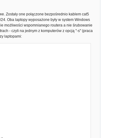
owe. Zostały one połączone bezpośrednio kablem cat5
.20/24. Oba laptopy wyposażone były w system Windows
nie możliwości wspomnianego routera a nie śrubowanie
ach - czyli na jednym z komputerów z opcją "-s" (praca
dzy laptopami: