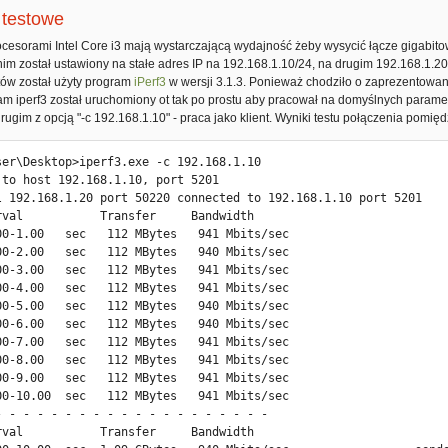
 testowe
ocesorami Intel Core i3 mają wystarczającą wydajność żeby wysycić łącze gigabit
 nim został ustawiony na stałe adres IP na 192.168.1.10/24, na drugim 192.168.1
stów został użyty program
iPerf3
w wersji 3.1.3. Ponieważ chodziło o zaprezentowa
m iperf3 został uruchomiony ot tak po prostu aby pracował na domyślnych parametr
drugim z opcją "-c 192.168.1.10" - praca jako klient. Wyniki testu połączenia pomię
ser\Desktop>iperf3.exe -c 192.168.1.10

 to host 192.168.1.10, port 5201

l 192.168.1.20 port 50220 connected to 192.168.1.10 port 5201

rval           Transfer     Bandwidth

00-1.00   sec   112 MBytes   941 Mbits/sec

00-2.00   sec   112 MBytes   940 Mbits/sec

00-3.00   sec   112 MBytes   941 Mbits/sec

00-4.00   sec   112 MBytes   941 Mbits/sec

00-5.00   sec   112 MBytes   940 Mbits/sec

00-6.00   sec   112 MBytes   940 Mbits/sec

00-7.00   sec   112 MBytes   941 Mbits/sec

00-8.00   sec   112 MBytes   941 Mbits/sec

00-9.00   sec   112 MBytes   941 Mbits/sec

00-10.00  sec   112 MBytes   941 Mbits/sec

- - - - - - - - - - - - - - - - - - - -

rval           Transfer     Bandwidth
