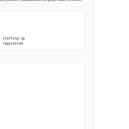
r

 starting up

ver

: registered