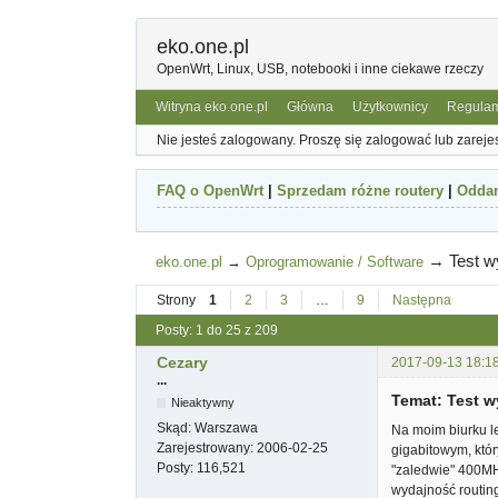
eko.one.pl
OpenWrt, Linux, USB, notebooki i inne ciekawe rzeczy
Witryna eko.one.pl
Główna
Użytkownicy
Regula
Nie jesteś zalogowany.
Proszę się zalogować lub zareje
FAQ o OpenWrt
|
Sprzedam różne routery
|
Odda
→
Test 
eko.one.pl
→
Oprogramowanie / Software
Strony
1
2
3
…
9
Następna
Posty: 1 do 25 z 209
Cezary
2017-09-13 18:1
...
Temat: Test w
Nieaktywny
Skąd:
Warszawa
Na moim biurku l
Zarejestrowany:
2006-02-25
gigabitowym, któ
Posty:
116,521
"zaledwie" 400MH
wydajność routin