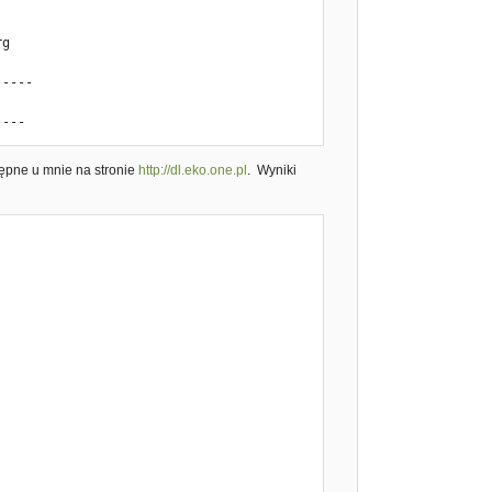
r

ver

----
tępne u mnie na stronie
http://dl.eko.one.pl
. Wyniki