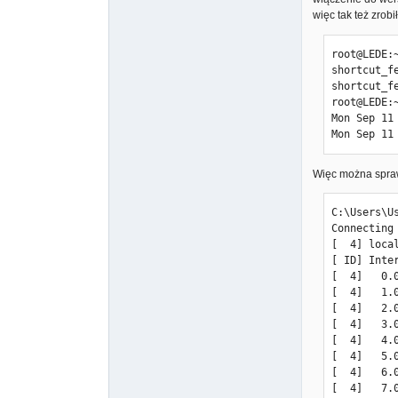
[  4]   6.
więc tak też zrob
[  4]   7.
[  4]   8.
root@LEDE:~
[  4]   9.
shortcut_f
- - - - - 
shortcut_f
[ ID] Inte
root@LEDE:
[  4]   0.
Mon Sep 11
[  4]   0.
Mon Sep 11
iperf Done.
Więc można spraw
C:\Users\U
Connecting
C:\Users\U
[  4] loca
Connecting
[ ID] Inte
[  4] loca
[  4]   0.
[ ID] Inte
[  4]   1.
[  4]   0.
[  4]   2.
[  4]   1.
[  4]   3.
[  4]   2.
[  4]   4.
[  4]   3.
[  4]   5.
[  4]   4.
[  4]   6.
[  4]   5.
[  4]   7.
[  4]   6.
[  4]   8.
[  4]   7.
[  4]   9.