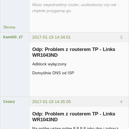
Masz niepotrzebny router, uszkodzony czy nie -
chętnie przygarnę go.
Strona
2017-01-19 14:34:01
3
Kamil30_27
Użytkownik
Odp: Problem z routerem TP - Links
Nieaktywny
WR1043ND
Adblock wyłączony
Domyślnie DNS od ISP
2017-01-19 14:35:05
4
Cezary
...
Odp: Problem z routerem TP - Links
Nieaktywny
WR1043ND
Na próbę ustaw sobie 8.8.8.8 jako dns i zobacz