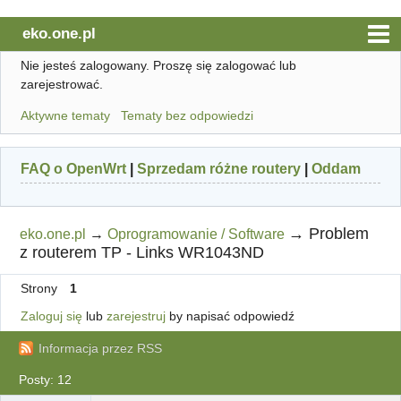
eko.one.pl
Nie jesteś zalogowany.
Proszę się zalogować lub
Witryna eko.one.pl
zarejestrować.
Główna
Aktywne tematy
Tematy bez odpowiedzi
Użytkownicy
Regulamin
FAQ o OpenWrt
|
Sprzedam różne routery
|
Oddam
Szukaj
Rejestracja
→
Problem
eko.one.pl
→
Oprogramowanie / Software
z routerem TP - Links WR1043ND
Logowanie
Strony
1
Zaloguj się
lub
zarejestruj
by napisać odpowiedź
Informacja przez RSS
Posty: 12