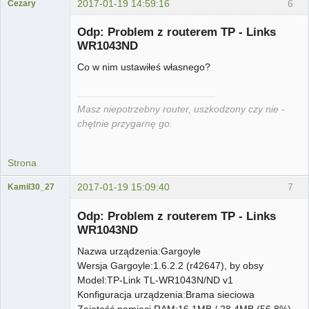
2017-01-19 14:59:16
6
Cezary
...
Odp: Problem z routerem TP - Links
Nieaktywny
WR1043ND
Co w nim ustawiłeś własnego?
Masz niepotrzebny router, uszkodzony czy nie -
chętnie przygarnę go.
Strona
2017-01-19 15:09:40
7
Kamil30_27
Użytkownik
Odp: Problem z routerem TP - Links
Nieaktywny
WR1043ND
Nazwa urządzenia:Gargoyle
Wersja Gargoyle:1.6.2.2 (r42647), by obsy
Model:TP-Link TL-WR1043N/ND v1
Konfiguracja urządzenia:Brama sieciowa
Zajętość pamięci RAM:16.1MB / 28.4MB (56.8%)