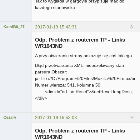
Tak to wyglada w gargoyle przypisuje mac do
każdego stanowiska.
2017-01-19 15:43:31
8
Kamil30_27
Użytkownik
Odp: Problem z routerem TP - Links
Nieaktywny
WR1043ND
A przy otwieraniu strony pokazuje się coś takiego
Błąd przetwarzania XML: nieoczekiwany stan
parsera Obszar:
jar:file:///C:/Program%20Files/Mozilla%20Firefox/br
Numer wiersza: 541, kolumna 50:
<div id="ed_netReset">&netReset.longDesc;
</div>
2017-01-19 15:53:03
9
Cezary
...
Odp: Problem z routerem TP - Links
Nieaktywny
WR1043ND