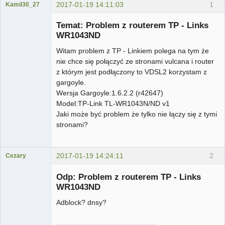
2017-01-19 14:11:03
1
Kamil30_27
Użytkownik
Temat: Problem z routerem TP - Links
Nieaktywny
WR1043ND
Witam problem z TP - Linkiem polega na tym że
nie chce się połączyć ze stronami vulcana i router
z którym jest podłączony to VDSL2 korzystam z
gargoyle.
Wersja Gargoyle:1.6.2.2 (r42647)
Model:TP-Link TL-WR1043N/ND v1
Jaki może być problem że tylko nie łączy się z tymi
stronami?
2017-01-19 14:24:11
2
Cezary
...
Odp: Problem z routerem TP - Links
Nieaktywny
WR1043ND
Adblock? dnsy?