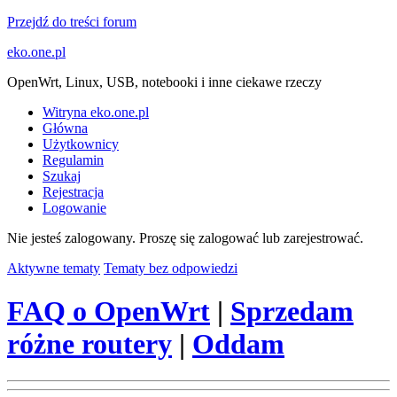
Przejdź do treści forum
eko.one.pl
OpenWrt, Linux, USB, notebooki i inne ciekawe rzeczy
Witryna eko.one.pl
Główna
Użytkownicy
Regulamin
Szukaj
Rejestracja
Logowanie
Nie jesteś zalogowany.
Proszę się zalogować lub zarejestrować.
Aktywne tematy
Tematy bez odpowiedzi
FAQ o OpenWrt
|
Sprzedam
różne routery
|
Oddam