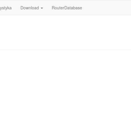
tystyka
Download
RouterDatabase