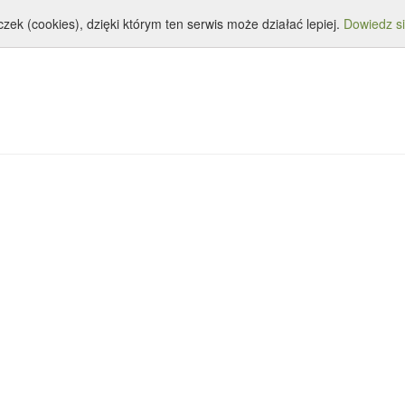
zek (cookies), dzięki którym ten serwis może działać lepiej.
tystyka
Download
RouterDatabase
Dowiedz si