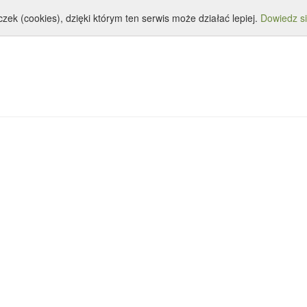
zek (cookies), dzięki którym ten serwis może działać lepiej.
tystyka
Download
RouterDatabase
Dowiedz si