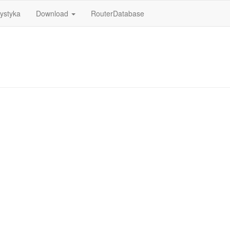
tystyka
Download
RouterDatabase