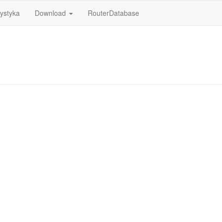
tystyka
Download
RouterDatabase