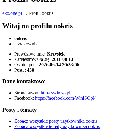
eko.one.pl
→
Profil: ookris
Witaj na profilu ookris
ookris
Użytkownik
Prawdziwe imię:
Krzysiek
Zarejestrował/a się:
2011-08-13
Ostatni post:
2026-06-14 20:33:06
Posty:
430
Dane kontaktowe
Strona www:
https://winiso.pl
Facebook:
https://facebook.com/WinISOpl/
Posty i tematy
Zobacz wszystkie posty użytkownika ookris
Zobacz wszystkie tematy użytkownika ookris