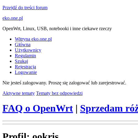
Przejdź do treści forum
eko.one.pl
OpenWrt, Linux, USB, notebooki i inne ciekawe rzeczy
Witryna eko.one.pl
Główna
Użytkownicy
Regulamin
Szukaj
Rejestracja
Logowanie
Nie jesteś zalogowany.
Proszę się zalogować lub zarejestrować.
Aktywne tematy
Tematy bez odpowiedzi
FAQ o OpenWrt
|
Sprzedam róż
Profil: ookris