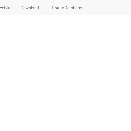
tystyka
Download
RouterDatabase